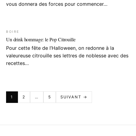
vous donnera des forces pour commencer…
BOIRE
Un drink hommage: le Pop Citrouille
Pour cette fête de l’Halloween, on redonne à la
valeureuse citrouille ses lettres de noblesse avec des
recettes…
PAGINATION
1
2
…
5
SUIVANT →
DES
PUBLICATIONS