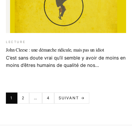
LECTURE
John Cleese : une démarche ridicule, mais pas un idiot
C’est sans doute vrai qu’il semble y avoir de moins en
moins d’êtres humains de qualité de nos…
PAGINATION
1
2
…
4
SUIVANT →
DES
PUBLICATIONS