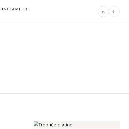
SINE
FAMILLE
⌕
☾