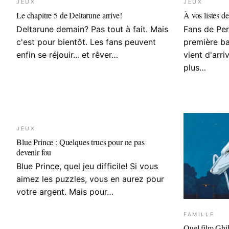
JEUX
JEUX
Le chapitre 5 de Deltarune arrive!
À vos listes de
Deltarune demain? Pas tout à fait. Mais
Fans de Per
c'est pour bientôt. Les fans peuvent
première b
enfin se réjouir... et rêver…
vient d'arri
plus…
JEUX
Blue Prince : Quelques trucs pour ne pas
devenir fou
Blue Prince, quel jeu difficile! Si vous
aimez les puzzles, vous en aurez pour
votre argent. Mais pour…
FAMILLE
Quel film Ghib