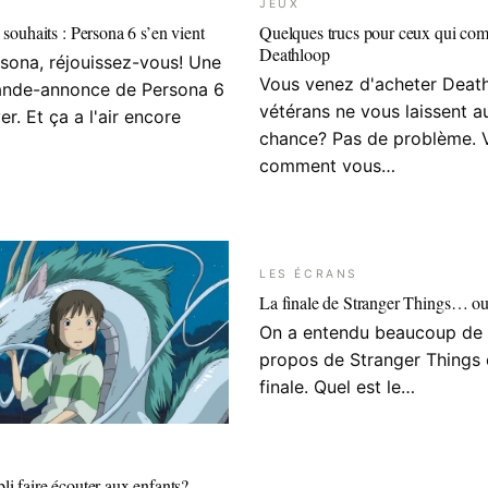
JEUX
 souhaits : Persona 6 s’en vient
Quelques trucs pour ceux qui co
Deathloop
sona, réjouissez-vous! Une
Vous venez d'acheter Death
ande-annonce de Persona 6
vétérans ne vous laissent 
ver. Et ça a l'air encore
chance? Pas de problème. V
comment vous…
LES ÉCRANS
La finale de Stranger Things… ou
On a entendu beaucoup de 
propos de Stranger Things 
finale. Quel est le…
li faire écouter aux enfants?