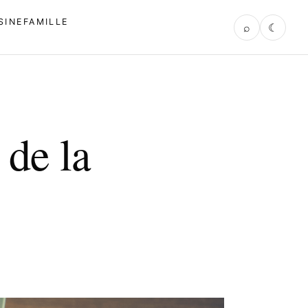
SINE
FAMILLE
⌕
☾
 de la