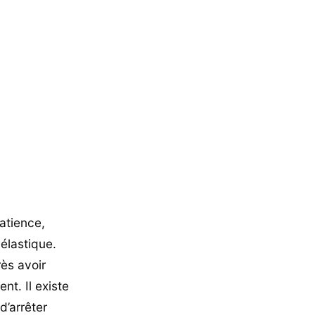
atience,
élastique.
rès avoir
nt. Il existe
d’arrêter