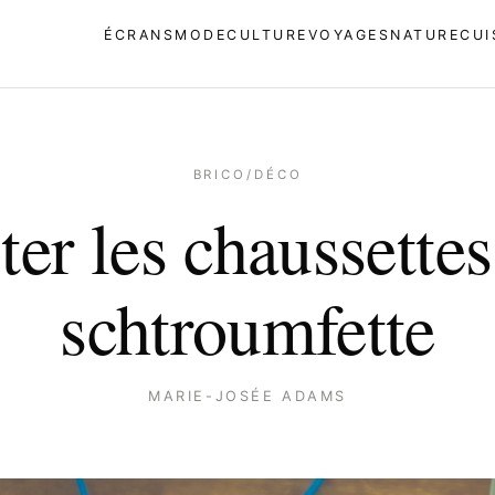
ÉCRANS
MODE
CULTURE
VOYAGES
NATURE
CUI
BRICO/DÉCO
ter les chaussettes
schtroumfette
MARIE-JOSÉE ADAMS