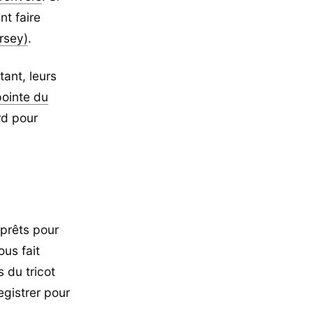
t faire
ersey)
.
ant, leurs
pointe du
rd pour
 prêts pour
us fait
 du tricot
gistrer pour