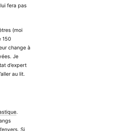
lui fera pas
ètres (moi
e 150
leur change à
yées. Je
tat d’expert
ller au lit.
astique
.
rangs
 l’envers
. Si