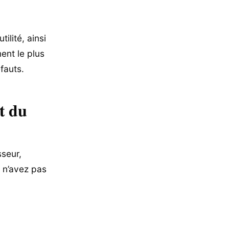
ilité, ainsi
ent le plus
fauts.
t du
sseur,
s n’avez pas