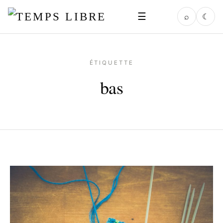
☰
⌕
☾
ÉTIQUETTE
bas