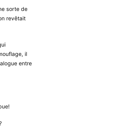
ne sorte de
on revêtait
qui
ouflage, il
ialogue entre
pue!
?