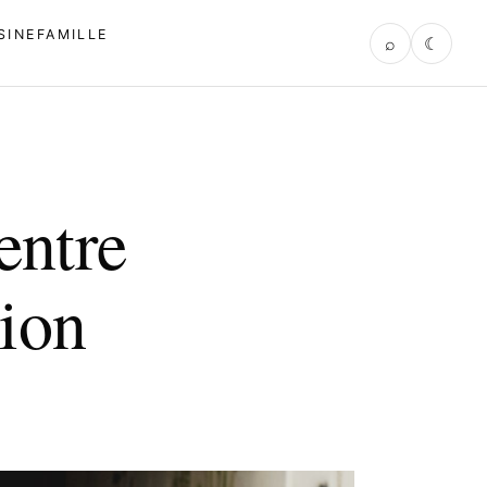
SINE
FAMILLE
⌕
☾
entre
ion