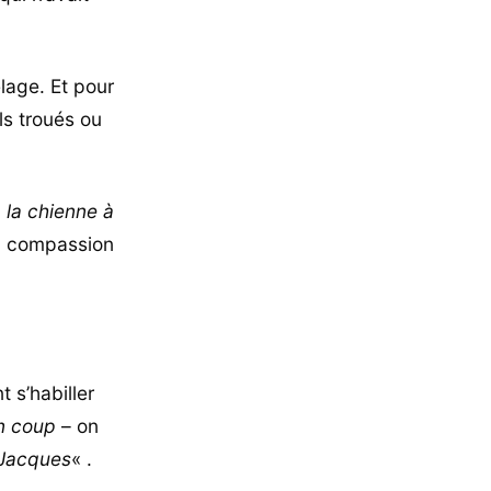
elage. Et pour
ls troués ou
à la chienne à
a compassion
 s’habiller
un coup
– on
 Jacques
« .