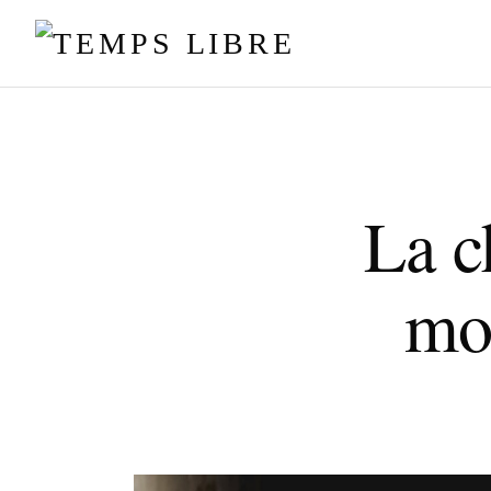
La c
mo