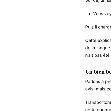
Sur ce, un sa
Vous voy
Puis il charg
Cette explic
de la langue
n’ait pas été
Un bien be
Parlons à pr
avis, mais ce
Transportons
cette époque