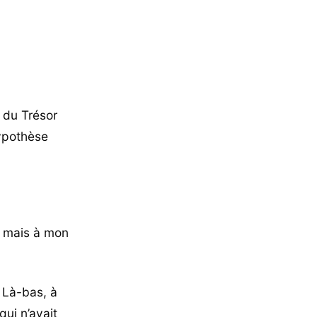
t du Trésor
hypothèse
te mais à mon
 Là-bas, à
qui n’avait