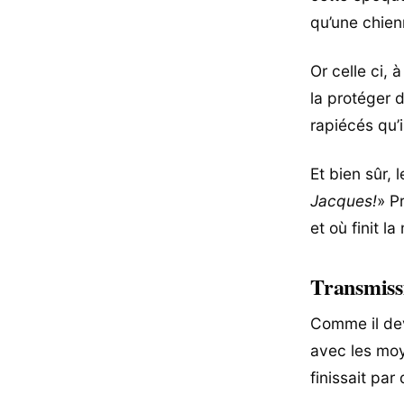
qu’une chien
Or celle ci, 
la protéger d
rapiécés qu’i
Et bien sûr, 
Jacques!
» P
et où finit l
Transmiss
Comme il dev
avec les mo
finissait par 