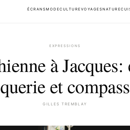
ÉCRANS
MODE
CULTURE
VOYAGES
NATURE
CUI
EXPRESSIONS
hienne à Jacques: 
querie et compass
GILLES TREMBLAY