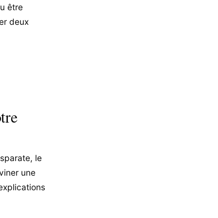
ou être
ner deux
tre
sparate, le
viner une
explications