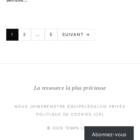
PAGINATION
1
2
…
5
SUIVANT →
DES
PUBLICATIONS
La ressource la plus précieuse
NOUS JOINDRE
NOTRE ÉQUIPE
LÉGAL
VIE PRIVÉE
POLITIQUE DE COOKIES (CA)
© 2026 TEMPS LIBRE
Abonnez-vous