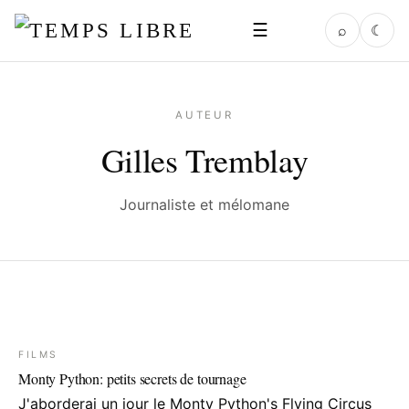
☰
⌕
☾
AUTEUR
Gilles Tremblay
Journaliste et mélomane
FILMS
Monty Python: petits secrets de tournage
J'aborderai un jour le Monty Python's Flying Circus