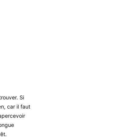
trouver. Si
, car il faut
apercevoir
longue
êt.