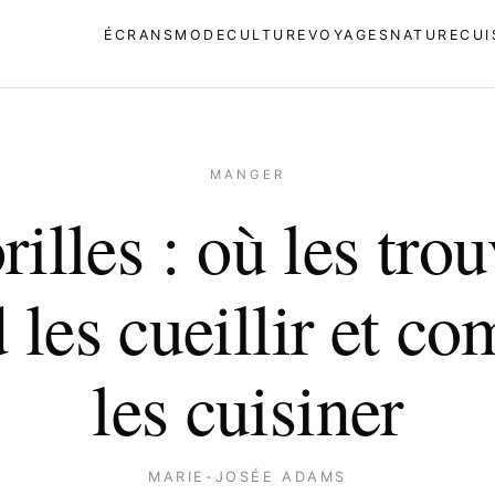
ÉCRANS
MODE
CULTURE
VOYAGES
NATURE
CUI
MANGER
illes : où les trou
 les cueillir et c
les cuisiner
MARIE-JOSÉE ADAMS