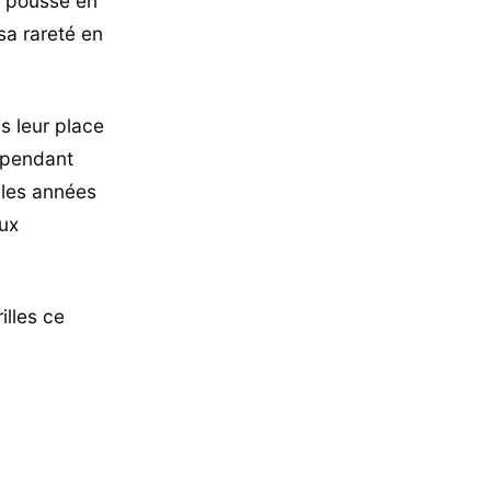
i pousse en
sa rareté en
as leur place
 pendant
r les années
eux
illes ce