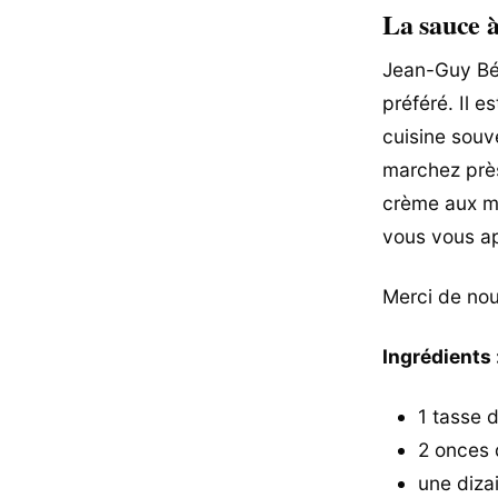
La sauce 
Jean-Guy Bél
préféré. Il 
cuisine souve
marchez près
crème aux mo
vous vous a
Merci de nou
Ingrédients 
1 tasse 
2 onces 
une diza