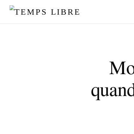
Mor
quand