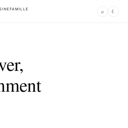
SINE
FAMILLE
⌕
☾
ver,
omment