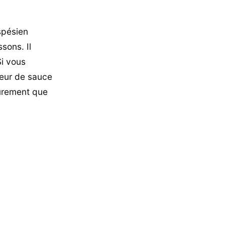
spésien
sons. Il
Si vous
deur de sauce
sûrement que