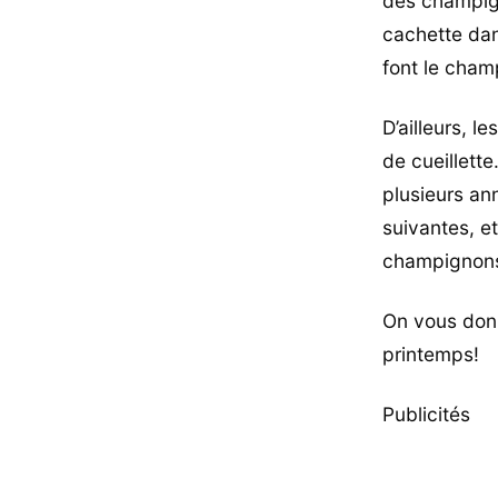
des champign
cachette dan
font le cham
D’ailleurs, l
de cueillett
plusieurs ann
suivantes, e
champignons 
On vous donn
printemps!
Publicités