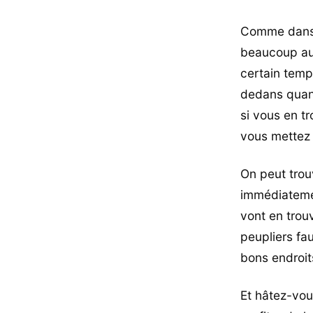
Comme dans t
beaucoup aux 
certain temp
dedans quand
si vous en tr
vous mettez 
On peut trou
immédiatemen
vont en trou
peupliers fau
bons endroit
Et hâtez-vou