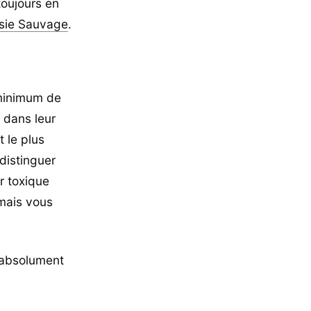
toujours en
sie Sauvage
.
 minimum de
 dans leur
 le plus
distinguer
r toxique
mais vous
c absolument