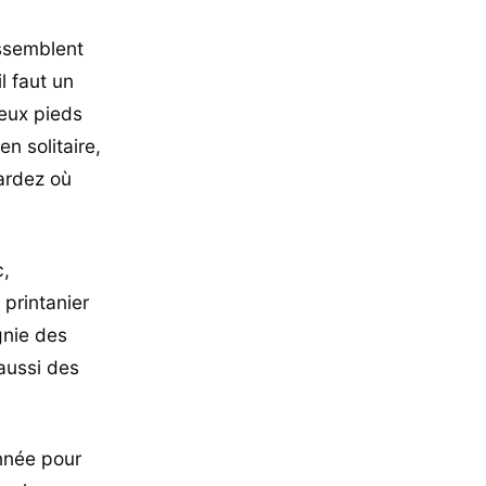
essemblent
l faut un
deux pieds
n solitaire,
gardez où
c,
printanier
gnie des
 aussi des
année pour