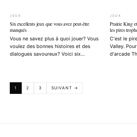
JEUX
JEUX
Six excellents jeux que vous avez peut-être
Prairie King e
manqués
les pires trop
Vous ne savez plus à quoi jouer? Vous
C'est le pi
voulez des bonnes histoires et des
Valley. Pour 
dialogues savoureux? Voici six…
d'arcade Th
PAGINATION
1
2
3
SUIVANT →
DES
PUBLICATIONS