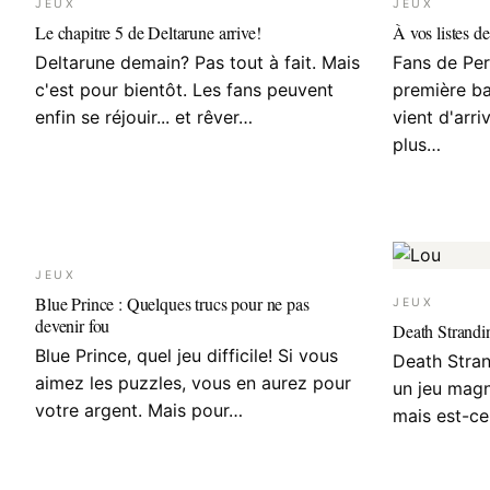
JEUX
JEUX
Le chapitre 5 de Deltarune arrive!
À vos listes de
Deltarune demain? Pas tout à fait. Mais
Fans de Per
c'est pour bientôt. Les fans peuvent
première b
enfin se réjouir... et rêver…
vient d'arri
plus…
JEUX
Blue Prince : Quelques trucs pour ne pas
JEUX
devenir fou
Death Strandin
Blue Prince, quel jeu difficile! Si vous
Death Stran
aimez les puzzles, vous en aurez pour
un jeu magni
votre argent. Mais pour…
mais est-c