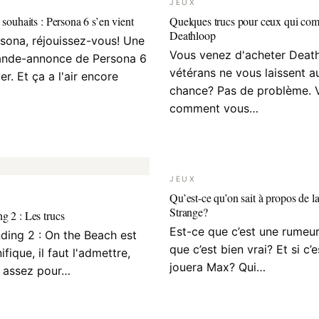
JEUX
 souhaits : Persona 6 s’en vient
Quelques trucs pour ceux qui co
Deathloop
sona, réjouissez-vous! Une
Vous venez d'acheter Death
ande-annonce de Persona 6
vétérans ne vous laissent 
ver. Et ça a l'air encore
chance? Pas de problème. V
comment vous…
JEUX
Qu’est-ce qu’on sait à propos de la 
Strange?
g 2 : Les trucs
Est-ce que c’est une rumeu
ding 2 : On the Beach est
que c’est bien vrai? Et si c’e
fique, il faut l'admettre,
jouera Max? Qui…
e assez pour…