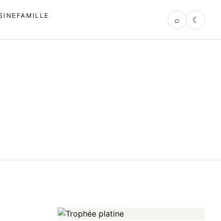
SINE
FAMILLE
⌕
☾