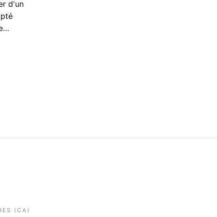
er d'un
mpté
de…
IES (CA)