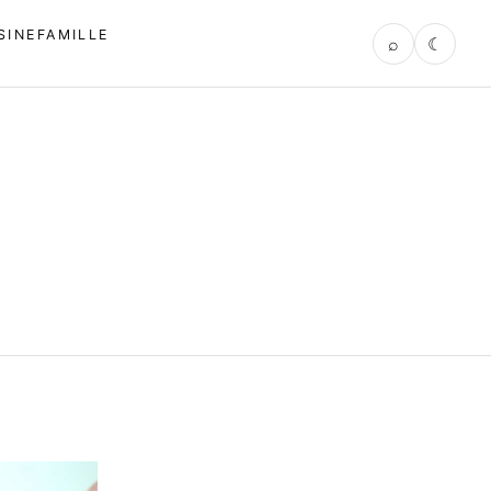
SINE
FAMILLE
⌕
☾