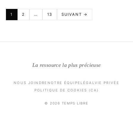
PAGINATION
1
2
…
13
SUIVANT →
DES
PUBLICATIONS
La ressource la plus précieuse
NOUS JOINDRE
NOTRE ÉQUIPE
LÉGAL
VIE PRIVÉE
POLITIQUE DE COOKIES (CA)
© 2026 TEMPS LIBRE