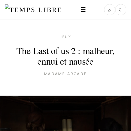
☰
⌕
☾
JEUX
The Last of us 2 : malheur,
ennui et nausée
MADAME ARCADE