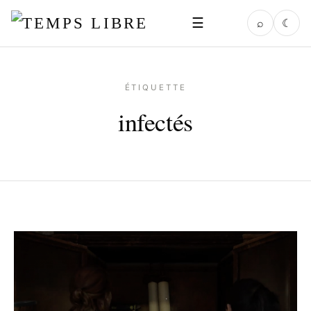
☰
⌕
☾
ÉTIQUETTE
infectés