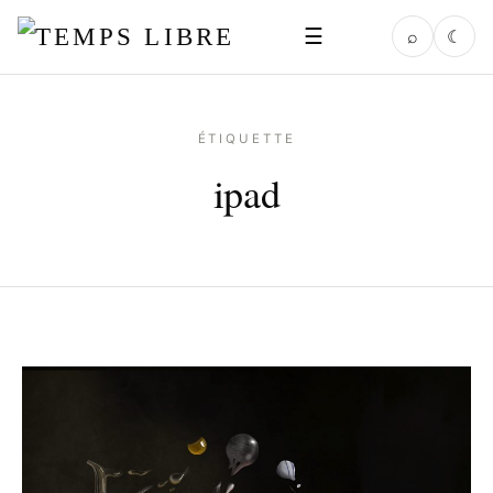
☰
⌕
☾
ÉTIQUETTE
ipad