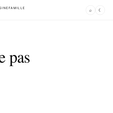
SINE
FAMILLE
⌕
☾
ie pas