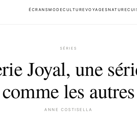
ÉCRANS
MODE
CULTURE
VOYAGES
NATURE
CUI
SÉRIES
rie Joyal, une sér
comme les autres
ANNE COSTISELLA