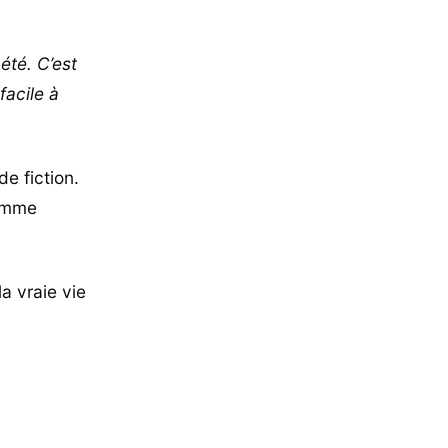
été. C’est
facile à
de fiction.
homme
la vraie vie