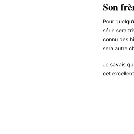
Son frè
Pour quelqu’
série sera tr
connu des hi
sera autre c
Je savais qu
cet excellent