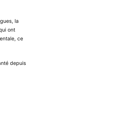
gues, la
qui ont
entale, ce
anté depuis