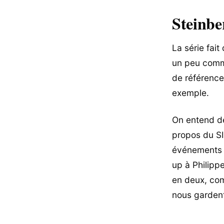
Steinbe
La série fai
un peu comm
de référenc
exemple.
On entend de
propos du SI
événements et
up à Philipp
en deux, com
nous gardent