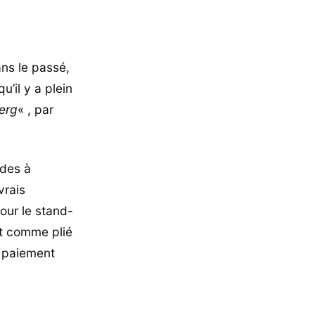
ans le passé,
u’il y a plein
berg
« , par
rdes à
vrais
pour le stand-
t comme plié
e paiement