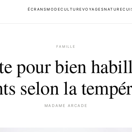
ÉCRANS
MODE
CULTURE
VOYAGES
NATURE
CUI
FAMILLE
te pour bien habill
ts selon la tempé
MADAME ARCADE