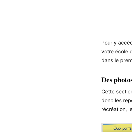
Pour y accéder
votre école 
dans le premi
Des photos
Cette sectio
donc les repè
récréation, l