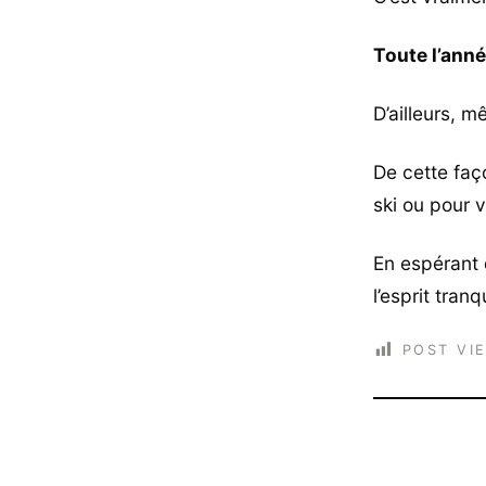
Toute l’ann
D’ailleurs, m
De cette faç
ski ou pour 
En espérant 
l’esprit tran
POST VI