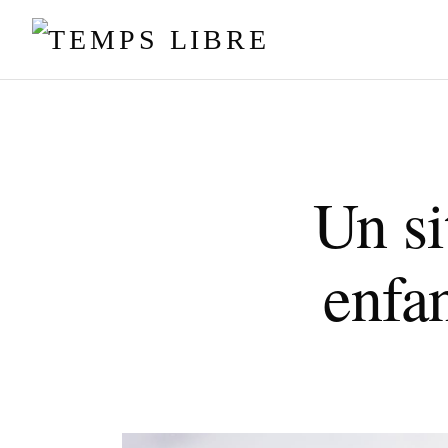
Un si
enfan