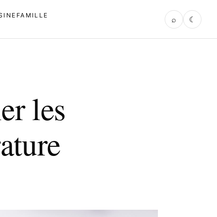
SINE
FAMILLE
⌕
☾
er les
rature