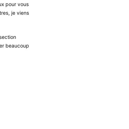
eux pour vous
res, je viens
section
uver beaucoup