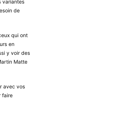
s variantes
besoin de
ceux qui ont
urs en
si y voir des
artin Matte
er avec vos
 faire