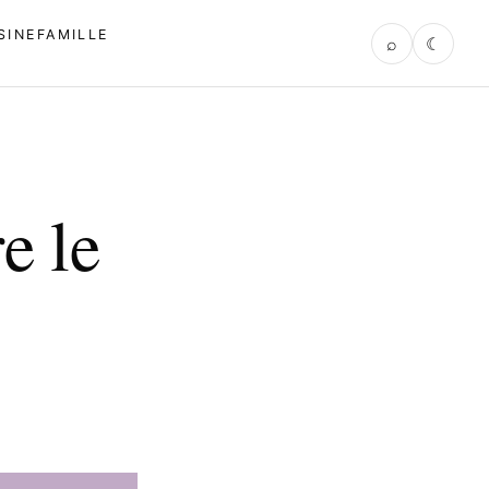
SINE
FAMILLE
⌕
☾
e le