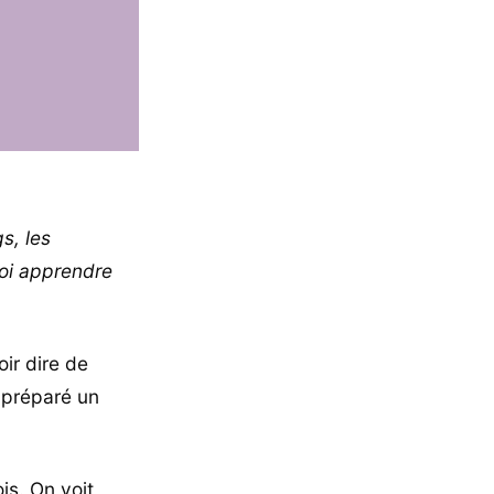
s, les
uoi apprendre
ir dire de
 préparé un
is. On voit