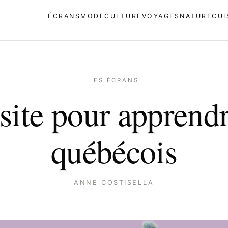
ÉCRANS
MODE
CULTURE
VOYAGES
NATURE
CUI
LES ÉCRANS
site pour apprendr
québécois
ANNE COSTISELLA