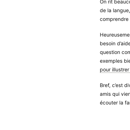
On rit beauc
de la langue
comprendre 
Heureusement
besoin d’aid
question com
exemples bie
pour illustre
Bref, c’est d
amis qui vien
écouter la f