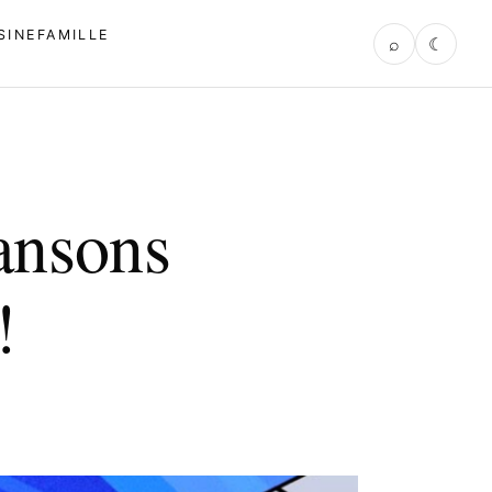
SINE
FAMILLE
⌕
☾
ansons
!