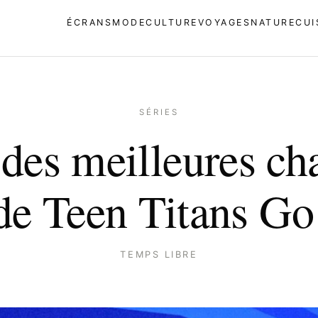
ÉCRANS
MODE
CULTURE
VOYAGES
NATURE
CUI
SÉRIES
 des meilleures ch
de Teen Titans Go
TEMPS LIBRE