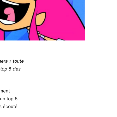
mera » toute
 top 5 des
ement
 un top 5
s écouté