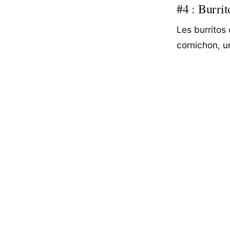
#4 : Burri
Les burritos 
cornichon, u