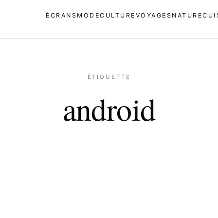
ÉCRANS
MODE
CULTURE
VOYAGES
NATURE
CUI
ÉTIQUETTE
android