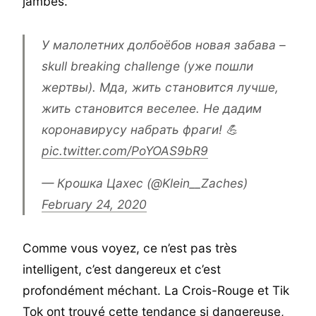
jambes.
У малолетних долбоёбов новая забава –
skull breaking challenge (уже пошли
жертвы). Мда, жить становится лучше,
жить становится веселее. Не дадим
коронавирусу набрать фраги! 💪
pic.twitter.com/PoYOAS9bR9
— Крошка Цахес (@Klein__Zaches)
February 24, 2020
Comme vous voyez, ce n’est pas très
intelligent, c’est dangereux et c’est
profondément méchant. La Crois-Rouge et Tik
Tok ont trouvé cette tendance si dangereuse,