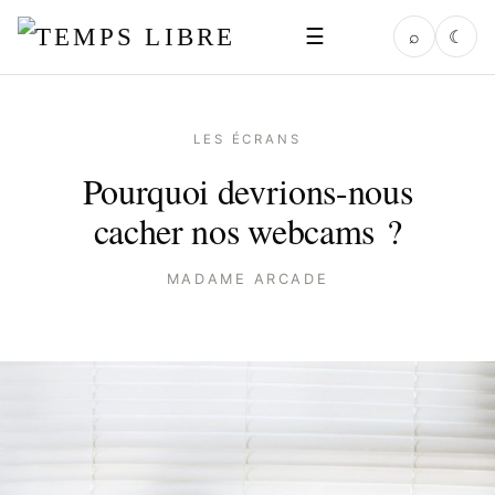
☰
⌕
☾
LES ÉCRANS
Pourquoi devrions-nous
cacher nos webcams ?
MADAME ARCADE