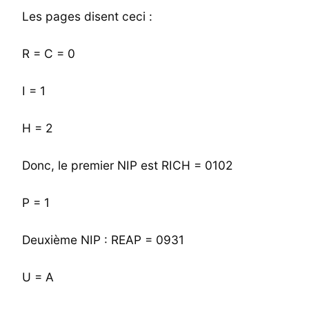
Les pages disent ceci :
R = C = 0
I = 1
H = 2
Donc, le premier NIP est RICH = 0102
P = 1
Deuxième NIP : REAP = 0931
U = A