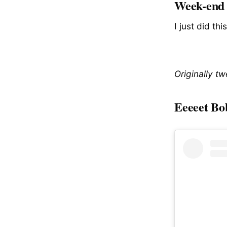
Week-end 
I just did t
Originally t
Eeeeet Bo