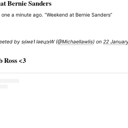
at Bernie Sanders
his one a minute ago. “Weekend at Bernie Sanders“
weeted by sᴉlʍɐ˥ lǝɐɥɔᴉW (
@Michaellawlis
) on
22 Januar
b Ross <3