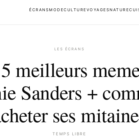
ÉCRANS
MODE
CULTURE
VOYAGES
NATURE
CUI
LES ÉCRANS
 5 meilleurs meme
ie Sanders + co
acheter ses mitaine
TEMPS LIBRE