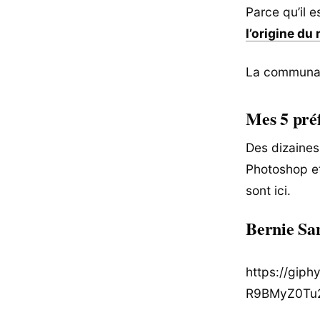
Parce qu’il 
l’origine d
La communaut
Mes 5 pré
Des dizaines
Photoshop et
sont ici.
Bernie Sa
https://giph
R9BMyZ0Tu