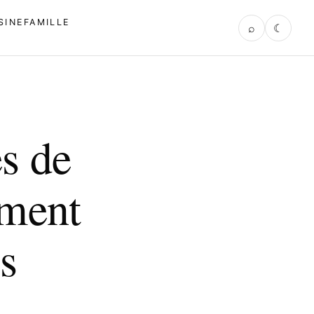
SINE
FAMILLE
⌕
☾
s de
mment
s