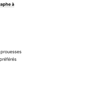
raphe à
x prouesses
préférés