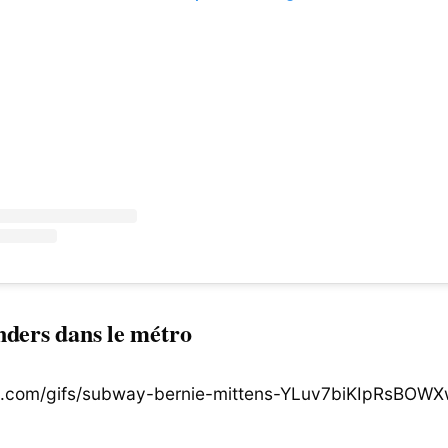
nders dans le métro
hy.com/gifs/subway-bernie-mittens-YLuv7biKIpRsBOW