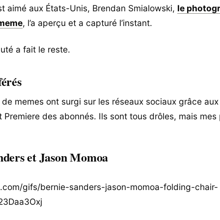
est aimé aux États-Unis, Brendan Smialowski,
le photog
u meme
, l’a aperçu et a capturé l’instant.
é a fait le reste.
férés
 de memes ont surgi sur les réseaux sociaux grâce au
 Premiere des abonnés. Ils sont tous drôles, mais mes 
nders et Jason Momoa
y.com/gifs/bernie-sanders-jason-momoa-folding-chair-
23Daa3Oxj