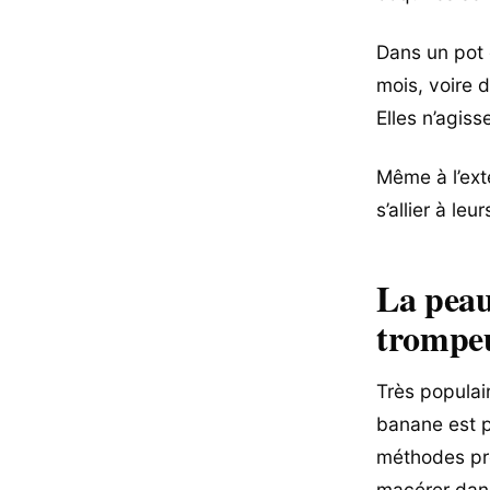
Dans un pot 
mois, voire 
Elles n’agis
Même à l’exté
s’allier à le
La peau
trompe
Très populai
banane est 
méthodes pro
macérer dans