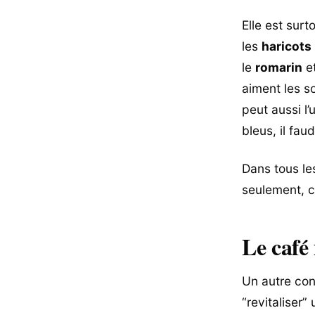
Elle est sur
les
haricots
le
romarin
et
aiment les s
peut aussi l’
bleus, il fau
Dans tous les
seulement, c
Le café
Un autre con
“revitaliser”