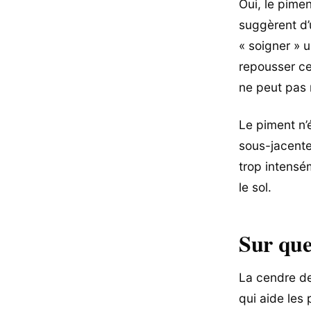
Oui, le pimen
suggèrent d’
« soigner » u
repousser cer
ne peut pas 
Le piment n’
sous-jacente
trop intensém
le sol.
Sur quel
La cendre de
qui aide les p