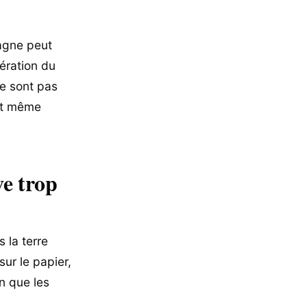
tagne peut
ération du
ne sont pas
eut même
ve trop
 la terre
sur le papier,
n que les