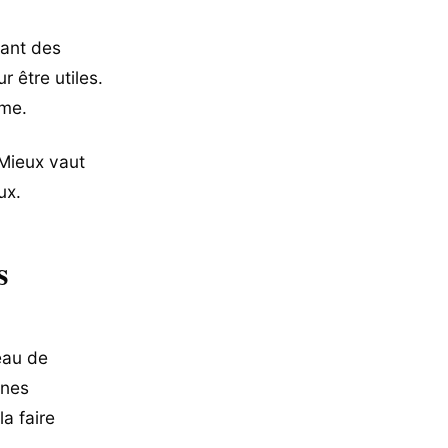
dant des
 être utiles.
rme.
 Mieux vaut
ux.
s
eau de
ines
a faire