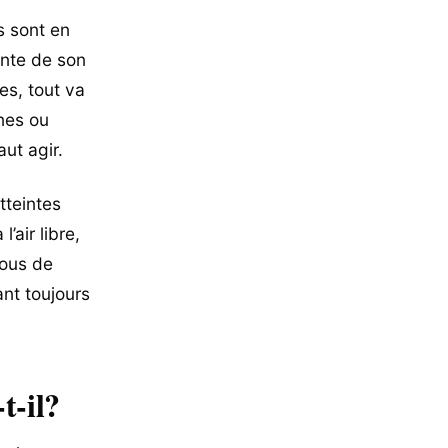
s sont en
lante de son
es, tout va
nes ou
aut agir.
tteintes
’air libre,
rous de
nt toujours
t-il?