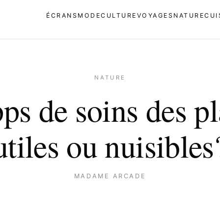
ÉCRANS
MODE
CULTURE
VOYAGES
NATURE
CUI
NATURE
ps de soins des pl
utiles ou nuisibles
MADAME ARCADE