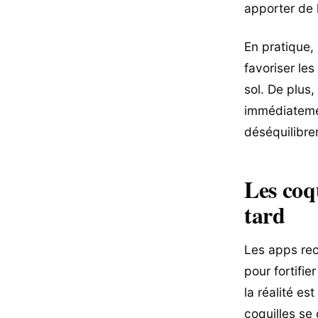
apporter de l’
En pratique,
favoriser le
sol. De plus,
immédiatemen
déséquilibrer
Les coq
tard
Les apps rec
pour fortifie
la réalité e
coquilles s