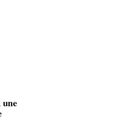
, une
e