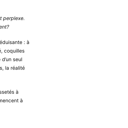
t perplexe.
ent?
éduisante : à
 coquilles
 d’un seul
 la réalité
ussetés à
mmencent à