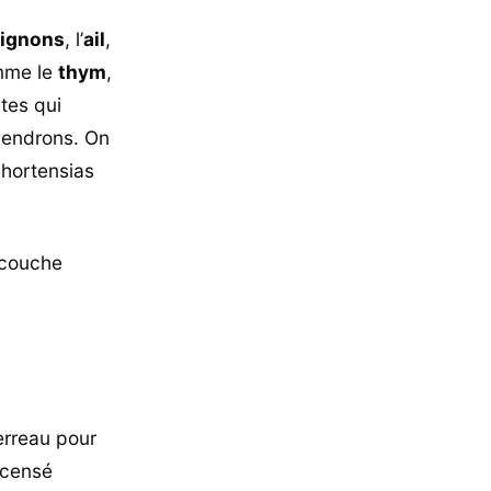
ignons
, l’
ail
,
omme le
thym
,
ntes qui
dendrons. On
s hortensias
e couche
erreau pour
t censé