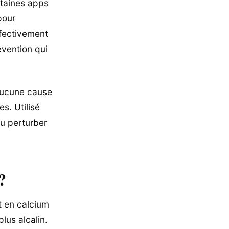
ertaines apps
pour
ffectivement
évention qui
 aucune cause
s. Utilisé
ou perturber
?
t en calcium
plus alcalin.