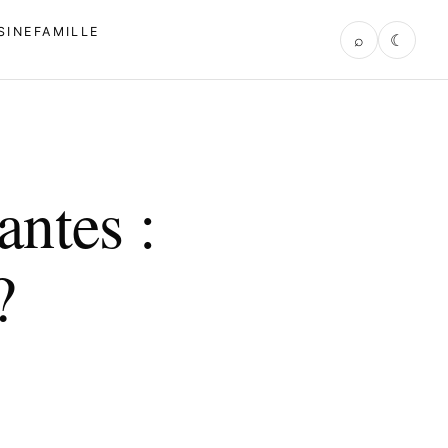
SINE
FAMILLE
⌕
☾
antes :
?