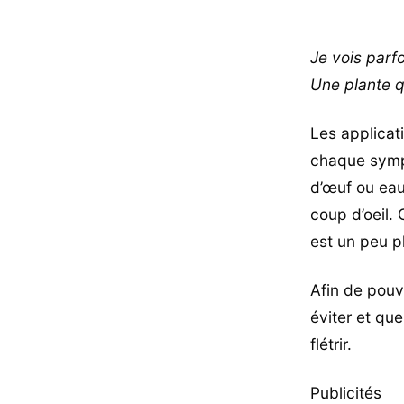
Je vois parf
Une plante q
Les applicat
chaque symp
d’œuf ou eau 
coup d’oeil.
est un peu 
Afin de pouv
éviter et qu
flétrir.
Publicités