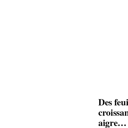
Des feui
croissan
aigre…