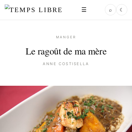
☰
⌕
☾
MANGER
Le ragoût de ma mère
ANNE COSTISELLA