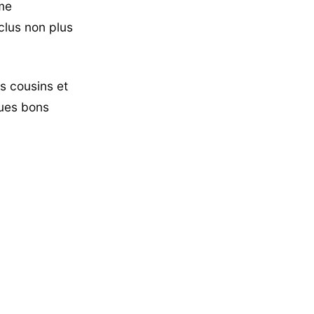
me
clus non plus
es cousins et
ques bons