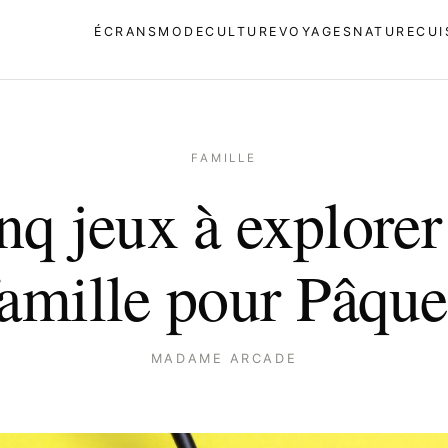
ÉCRANS
MODE
CULTURE
VOYAGES
NATURE
CUI
FAMILLE
nq jeux à explorer
famille pour Pâque
MADAME ARCADE