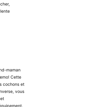
cher,
lente
rand-maman
blemo! Cette
s cochons et
’inverse, vous
 et
’équipement.