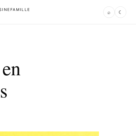
SINE
FAMILLE
⌕
☾
 en
s