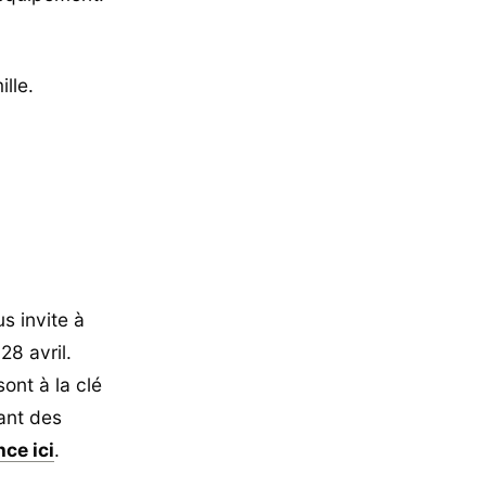
lle.
s invite à
8 avril.
ont à la clé
dant des
ce ici
.