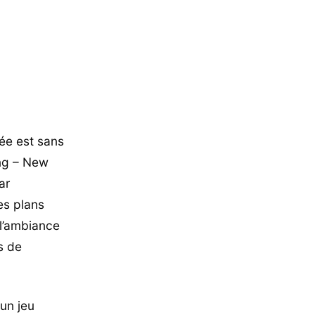
ée est sans
ing – New
ar
les plans
l’ambiance
s de
 un jeu