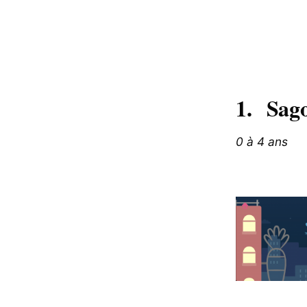
1. Sago
0 à 4 ans