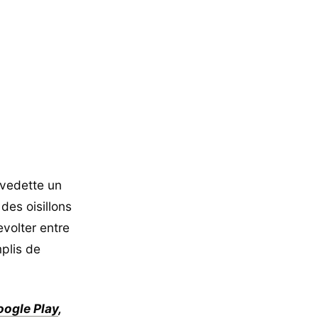
 vedette un
des oisillons
evolter entre
mplis de
oogle Play
,