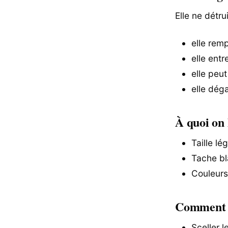
Elle ne détr
elle rem
elle ent
elle peu
elle dég
À quoi on 
Taille l
Tache bl
Couleurs
Comment o
Sceller l