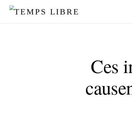
Ces i
cause