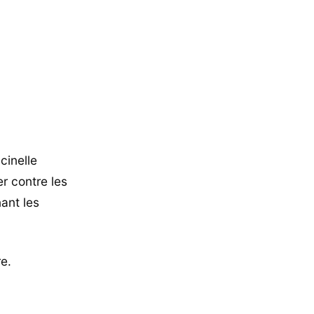
cinelle
er contre les
ant les
e.