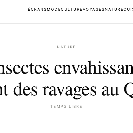
ÉCRANS
MODE
CULTURE
VOYAGES
NATURE
CUI
NATURE
nsectes envahissan
nt des ravages au 
TEMPS LIBRE