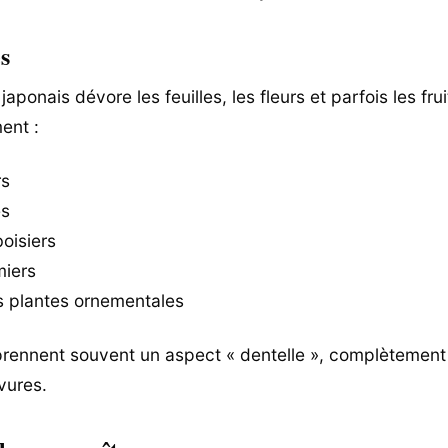
s
aponais dévore les feuilles, les fleurs et parfois les frui
ent :
rs
es
oisiers
iers
s plantes ornementales
 prennent souvent un aspect « dentelle », complètemen
vures.