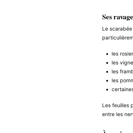
Ses ravage
Le scarabée j
particulièrem
les rosie
les vign
les framb
les pomm
certaine
Les feuilles
entre les ner