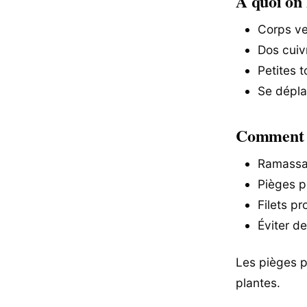
À quoi on 
Corps ve
Dos cuiv
Petites 
Se dépla
Comment o
Ramassag
Pièges pl
Filets pr
Éviter d
Les pièges pe
plantes.