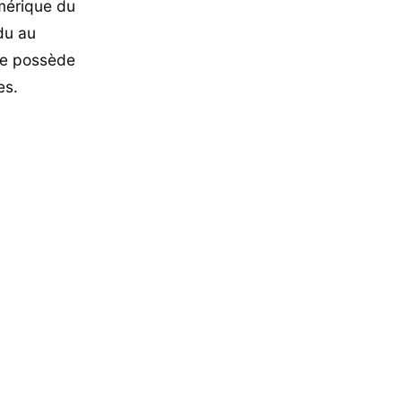
Amérique du
du au
lte possède
es.