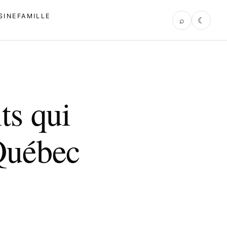
SINE
FAMILLE
⌕
☾
ts qui
Québec