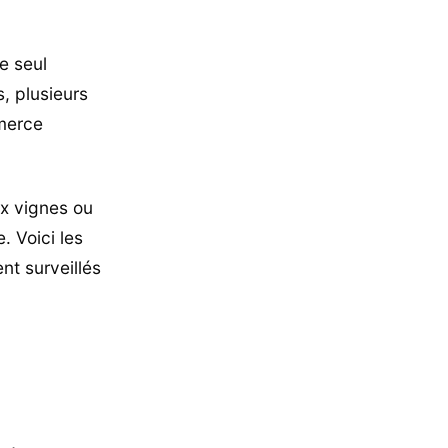
le seul
, plusieurs
mmerce
ux vignes ou
 Voici les
nt surveillés