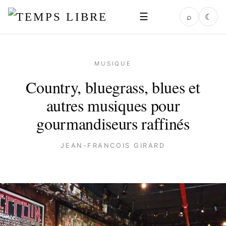
☰
⌕
☾
MUSIQUE
Country, bluegrass, blues et
autres musiques pour
gourmandiseurs raffinés
JEAN-FRANCOIS GIRARD