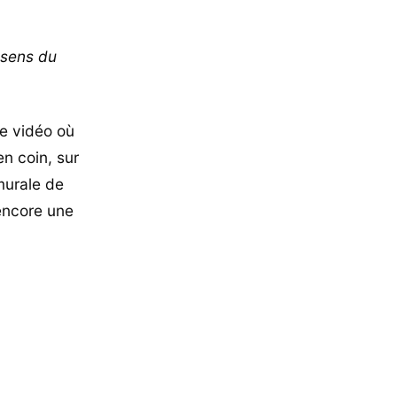
 sens du
te vidéo où
en coin, sur
murale de
encore une