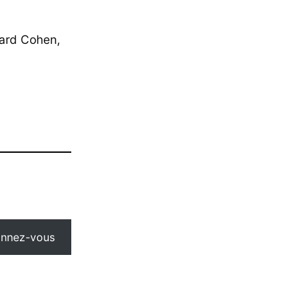
nard Cohen,
nnez-vous