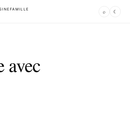
SINE
FAMILLE
⌕
☾
 avec