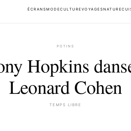
ÉCRANS
MODE
CULTURE
VOYAGES
NATURE
CUI
POTINS
ony Hopkins danse
Leonard Cohen
TEMPS LIBRE