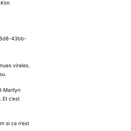
 Kim
98d8-43bb-
nues virales.
eu.
é Marilyn
 Et c’est
m si ce n’est