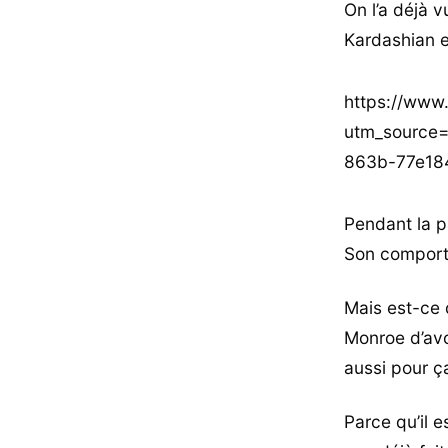
On l’a déjà
Kardashian e
https://www
utm_source
863b-77e18
Pendant la p
Son comporte
Mais est-ce 
Monroe d’avo
aussi pour ça
Parce qu’il e