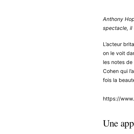
Anthony Hopk
spectacle, i
L’acteur bri
on le voit d
les notes de
Cohen qui l’
fois la beau
https://www
Une appa