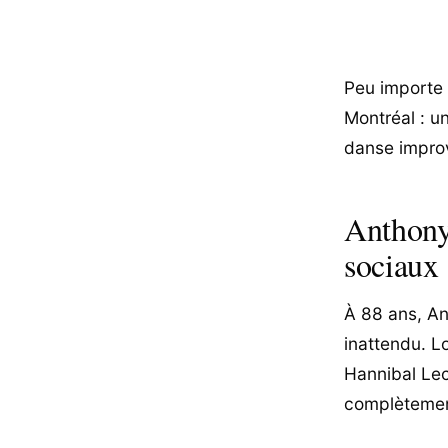
Peu importe l
Montréal : u
danse improv
Anthony
sociaux
À 88 ans, A
inattendu. L
Hannibal Lec
complètemen