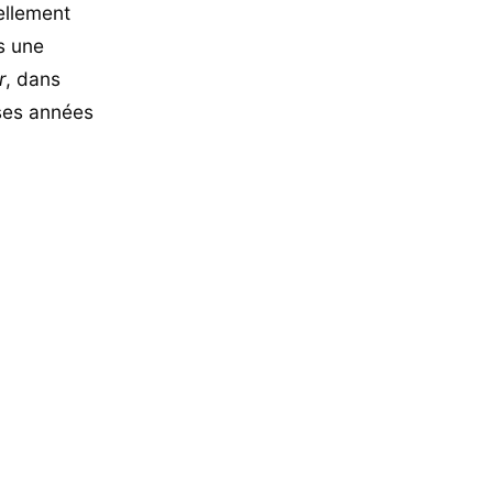
ellement
s une
r
, dans
 ses années