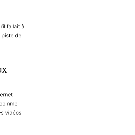
l fallait à
 piste de
ux
ernet
es comme
es vidéos