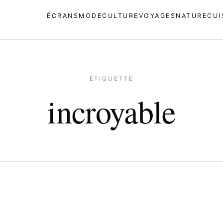
ÉCRANS
MODE
CULTURE
VOYAGES
NATURE
CUI
ÉTIQUETTE
incroyable