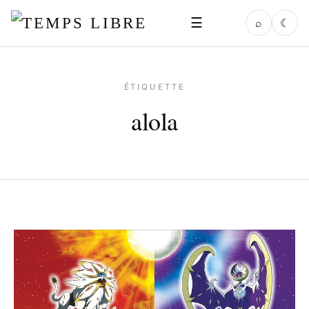
☰
⌕
☾
ÉTIQUETTE
alola